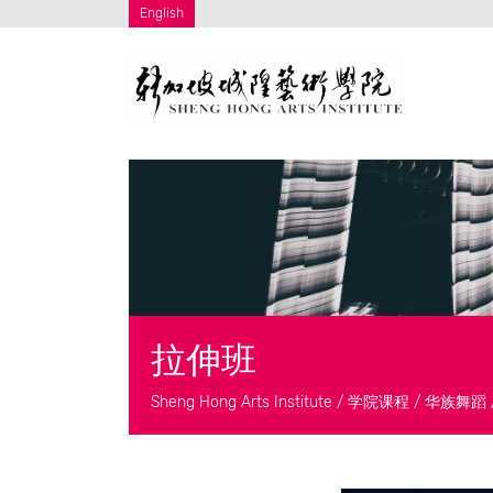
English
拉伸班
Sheng Hong Arts Institute
/
学院课程
/
华族舞蹈