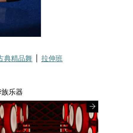
古典精品舞
|
拉伸班
华族乐器